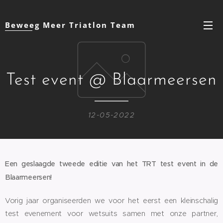
Beweeg Meer Triatlon Team
Test event @ Blaarmeersen
12-05-2022
Een geslaagde tweede editie van het TRT test event in de
Blaarmeersen!
Vorig jaar organiseerden we voor het eerst een kleinschalig
test evenement voor wetsuits samen met onze partner,