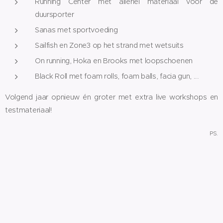
Running Center met allerlei materiaal voor de
duursporter
Sanas met sportvoeding
Sailfish en Zone3 op het strand met wetsuits
On running, Hoka en Brooks met loopschoenen
Black Roll met foam rolls, foam balls, facia gun, ...
Volgend jaar opnieuw én groter met extra live workshops en
testmateriaal!
PS.