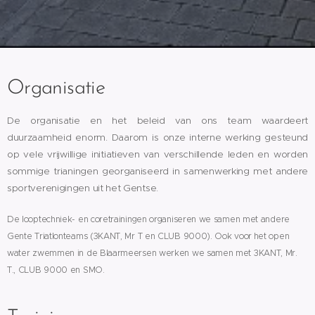
Organisatie
De organisatie en het beleid van ons team waardeert
duurzaamheid enorm. Daarom is onze interne werking gesteund
op vele vrijwillige initiatieven van verschillende leden en worden
sommige trianingen georganiseerd in samenwerking met andere
sportverenigingen uit het Gentse.
De looptechniek- en coretrainingen organiseren we samen met andere
Gente Triatlonteams (3KANT, Mr T en CLUB 9000). Ook voor
het open
water zwemmen in de Blaarmeersen werken we samen met 3KANT, Mr.
T., CLUB 9000 en SMO.