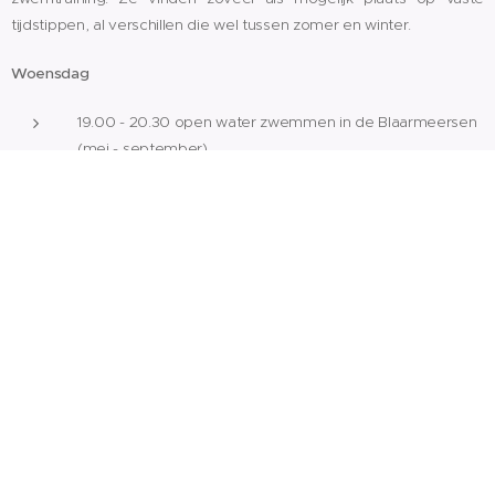
tijdstippen, al verschillen die wel tussen zomer en winter.
Woensdag
19.00 - 20.30 open water zwemmen in de Blaarmeersen
(mei - september)
20.30 - 22.00 zwemtraining met techniek trainer Pieter in
de Rozebroeken (oktober - mei)
Donderdag
19.30 - 21.00 Looptechniek- en mobility training op de
piste in Gentbrugge
19.00 - 21.00 afterwork ride met CLUB 9000
Zondag
9.00 - ... lange fietstraining