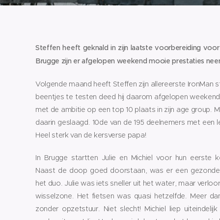
Steffen heeft geknald in zijn laatste voorbereiding voor
Brugge zijn er afgelopen weekend mooie prestaties nee
Volgende maand heeft Steffen zijn allereerste IronMan st
beentjes te testen deed hij daarom afgelopen weekend me
met de ambitie op een top 10 plaats in zijn age group. Met
daarin geslaagd. 10de van de 195 deelnemers met een lee
Heel sterk van de kersverse papa!
In Brugge startten Julie en Michiel voor hun eerste k
Naast de doop goed doorstaan, was er een gezonde 
het duo. Julie was iets sneller uit het water, maar verloor
wisselzone. Het fietsen was quasi hetzelfde. Meer d
zonder opzetstuur. Niet slecht! Michiel liep uiteindeli