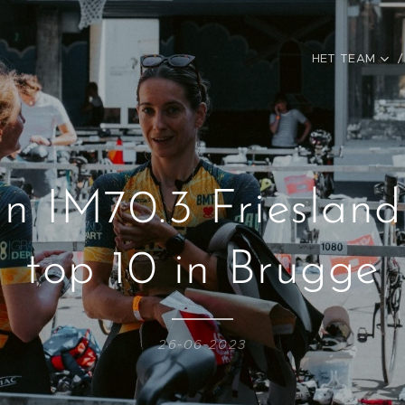
HET TEAM
in IM70.3 Friesland
top 10 in Brugge
26-06-2023