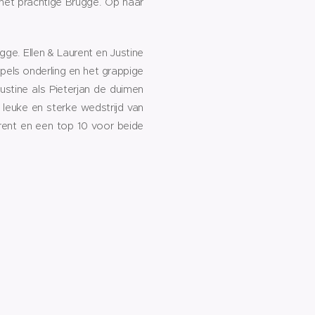
 het prachtige Brugge. Op naar
gge. Ellen & Laurent en Justine
pels onderling en het grappige
stine als Pieterjan de duimen
 leuke en sterke wedstrijd van
rent en een top 10 voor beide