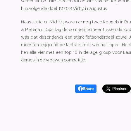
verder uit op Julie. Heel mooi debuut van het koppel in
hun volgende doel, IM70.3 Vichy in augustus.
Naast Julie en Michiel, waren er nog twee koppels in Bru
& Pieterjan. Daar lag de competitie meer tussen de kop
was dat desondanks een sterk fietsonderdeel zowel Ju
moesten leggen in de laatste km's van het lopen. Heel
hen alle vier met een top 10 in de age group voor Lau
dames in de vrouwen competitie.
Share