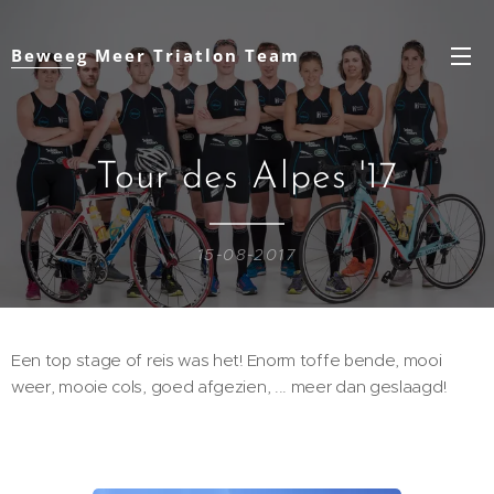
Beweeg Meer Triatlon Team
Tour des Alpes '17
15-08-2017
Een top stage of reis was het! Enorm toffe bende, mooi
weer, mooie cols, goed afgezien, ... meer dan geslaagd!